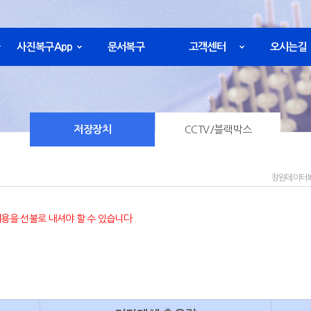
사진복구App
문서복구
고객센터
오시는길
저장장치
CCTV/블랙박스
창원데이터복
용을 선불로 내셔야 할 수 있습니다 .