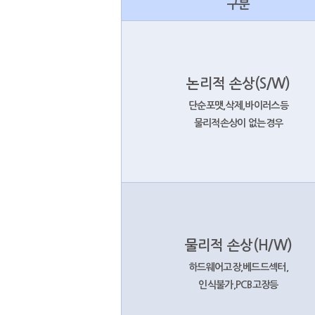
구분
논리적 손상(S/W)
단순포맷,삭제,바이러스등
물리적손상이 없는경우
물리적 손상(H/W)
하드웨어고장,베드드섹터,
인식불가,PCB고장등